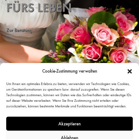
FÜRS LEBEN
Zur Bera­tung
Cookie-Zustimmung verwalten
Um Ihnen ein optimales Erlebnis zu bieten, verwenden wir Technologien wie Cookies,
um Geräteinformationen zu speichern bzw. darauf zuzugreifen. Wenn Sie diesen
Technologien zustimmen, können wir Daten wie das Surfverhalten oder eindeutige IDs
auf dieser Website verarbeiten. Wenn Sie Ihre Zustimmung nicht erteilen oder
zurückziehen, können bestimmte Merkmale und Funktionen beeinträchtigt werden.
Akzeptieren
Ablehnen